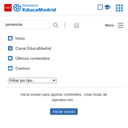
Mediateca de EducaMadrid
Saltar navegación
Servic
Educa
Palabra o frase:
Búsqueda avanzada
Ayuda
(en
ventana
Inicio
nueva)
Canal EducaMadrid
Últimos contenidos
Centros
Tipo de contenido:
Inicia sesión para aportar contenidos, crear listas de
reproducción...
Iniciar sesión