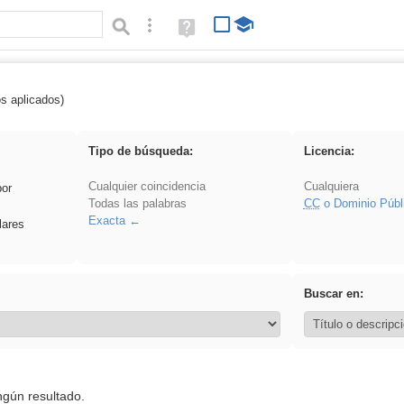
Búsqueda avanzada
Ayuda
(en
ventana
nueva)
os aplicados)
 ponencia
Tipo de búsqueda:
Licencia:
Cualquier coincidencia
Cualquiera
por
Todas las palabras
CC
o Dominio Públ
Exacta
lares
Buscar en:
ngún resultado.