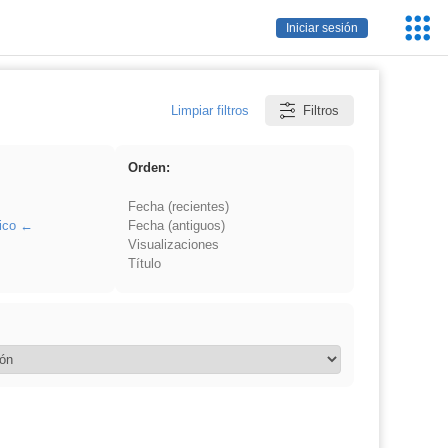
Servic
Iniciar sesión
Educa
Limpiar filtros
Filtros
Orden:
Fecha (recientes)
ico
Fecha (antiguos)
Visualizaciones
Título