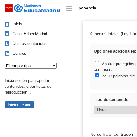
Mediateca de EducaMadrid
Saltar navegación
Palabra o frase:
Inicio
Canal EducaMadrid
0
medios totales (hay filtr
Resultados de:
Últimos contenidos
Opciones adicionales:
Centros
Tipo de contenido:
Mostrar protegidos 
contraseña
Incluir palabras simi
Inicia sesión para aportar
contenidos, crear listas de
reproducción...
Tipo de contenido:
Iniciar sesión
No se ha encontrado ni