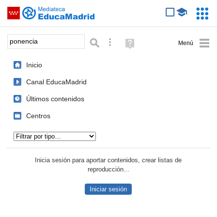
Mediateca de EducaMadrid
Saltar navegación
Servic
Educa
Palabra o frase:
Búsqueda avanzada
Ayuda
(en
ventana
Inicio
nueva)
Canal EducaMadrid
Últimos contenidos
Centros
Tipo de contenido:
Inicia sesión para aportar contenidos, crear listas de
reproducción...
Iniciar sesión