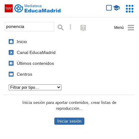
Mediateca de EducaMadrid
Saltar navegación
Servic
Educa
Palabra o frase:
Búsqueda avanzada
Ayuda
(en
ventana
Inicio
nueva)
Canal EducaMadrid
Últimos contenidos
Centros
Tipo de contenido:
Inicia sesión para aportar contenidos, crear listas de
reproducción...
Iniciar sesión