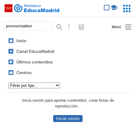
Mediateca de EducaMadrid
Saltar navegación
Servic
Educa
Palabra o frase:
Búsqueda avanzada
Ayuda
(en
ventana
Inicio
nueva)
Canal EducaMadrid
Últimos contenidos
Centros
Tipo de contenido:
Inicia sesión para aportar contenidos, crear listas de
reproducción...
Iniciar sesión