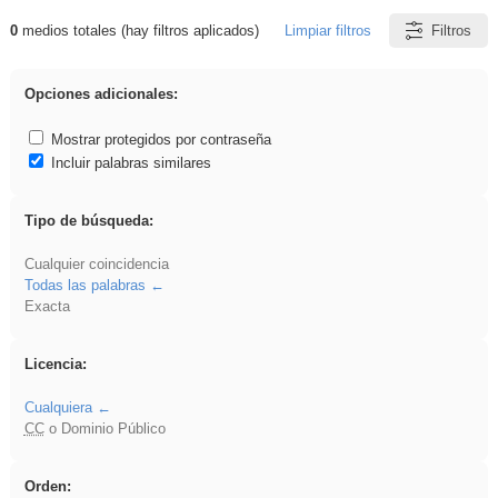
0
medios totales (hay filtros aplicados)
Limpiar filtros
Filtros
Resultados de: pronunciation
Opciones adicionales:
Mostrar protegidos por contraseña
Incluir palabras similares
Tipo de búsqueda:
Cualquier coincidencia
Todas las palabras
Exacta
Licencia:
Cualquiera
CC
o Dominio Público
Orden: