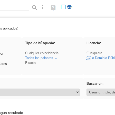
Búsqueda avanzada
Ayuda
(en
ventana
nueva)
os aplicados)
pronunciation
Tipo de búsqueda:
Licencia:
Cualquier coincidencia
Cualquiera
por
Todas las palabras
CC
o Dominio Públ
Exacta
lares
Buscar en:
ngún resultado.