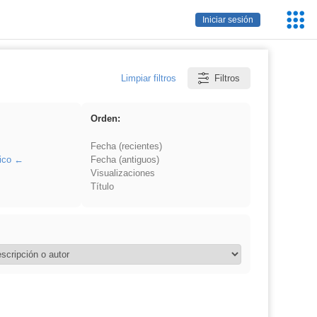
Servic
Iniciar sesión
Educa
Limpiar filtros
Filtros
Orden:
Fecha (recientes)
ico
Fecha (antiguos)
Visualizaciones
Título