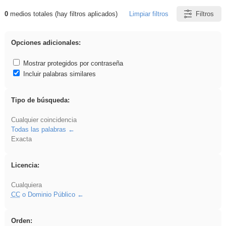
0
medios totales (hay filtros aplicados)
Limpiar filtros
Filtros
Resultados de: pronunciation
Opciones adicionales:
Mostrar protegidos por contraseña
Incluir palabras similares
Tipo de búsqueda:
Cualquier coincidencia
Todas las palabras
Exacta
Licencia:
Cualquiera
CC
o Dominio Público
Orden: