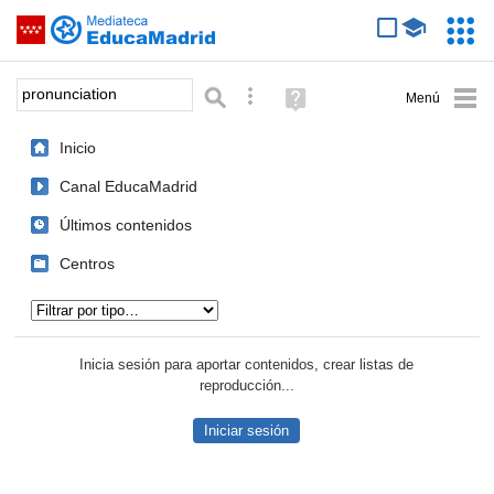
Mediateca de EducaMadrid
Saltar navegación
Servic
Educa
Palabra o frase:
Búsqueda avanzada
Ayuda
(en
ventana
Inicio
nueva)
Canal EducaMadrid
Últimos contenidos
Centros
Tipo de contenido:
Inicia sesión para aportar contenidos, crear listas de
reproducción...
Iniciar sesión