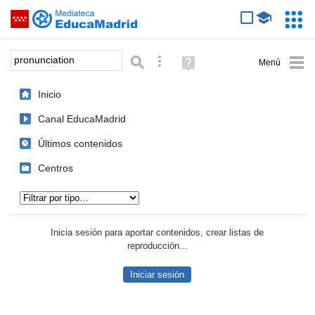
Mediateca de EducaMadrid
Saltar navegación
Servic
Educa
Palabra o frase:
Búsqueda avanzada
Ayuda
(en
ventana
Inicio
nueva)
Canal EducaMadrid
Últimos contenidos
Centros
Tipo de contenido:
Inicia sesión para aportar contenidos, crear listas de
reproducción...
Iniciar sesión