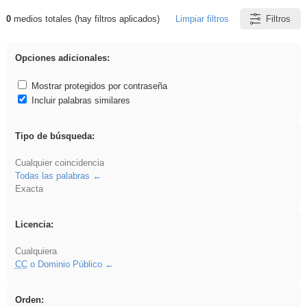
0
medios totales (hay filtros aplicados)
Limpiar filtros
Filtros
Resultados de: pronunciation
Opciones adicionales:
Mostrar protegidos por contraseña
Incluir palabras similares
Tipo de búsqueda:
Cualquier coincidencia
Todas las palabras
Exacta
Licencia:
Cualquiera
CC
o Dominio Público
Orden: