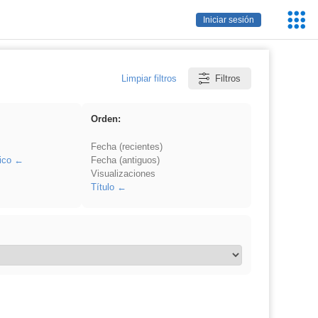
Servic
Iniciar sesión
Educa
Limpiar filtros
Filtros
Orden:
Fecha (recientes)
ico
Fecha (antiguos)
Visualizaciones
Título