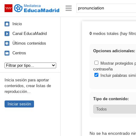
Mediateca de EducaMadrid
Saltar navegación
Palabra o frase:
Inicio
Canal EducaMadrid
0
medios totales (hay filtr
Resultados de: 
Últimos contenidos
Opciones adicionales:
Centros
Tipo de contenido:
Mostrar protegidos 
contraseña
Incluir palabras simi
Inicia sesión para aportar
contenidos, crear listas de
reproducción...
Tipo de contenido:
Iniciar sesión
No se ha encontrado ni