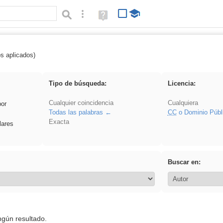
Búsqueda avanzada
Ayuda
(en
ventana
nueva)
os aplicados)
pronunciation
Tipo de búsqueda:
Licencia:
Cualquier coincidencia
Cualquiera
por
Todas las palabras
CC
o Dominio Públ
Exacta
lares
Buscar en:
ngún resultado.