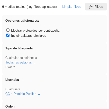
0
medios totales (hay filtros aplicados)
Limpiar filtros
Filtros
Resultados de: pronunciation
Opciones adicionales:
Mostrar protegidos por contraseña
Incluir palabras similares
Tipo de búsqueda:
Cualquier coincidencia
Todas las palabras
Exacta
Licencia:
Cualquiera
CC
o Dominio Público
Orden: