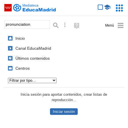
Mediateca de EducaMadrid
Saltar navegación
Servic
Educa
Palabra o frase:
Búsqueda avanzada
Ayuda
(en
ventana
Inicio
nueva)
Canal EducaMadrid
Últimos contenidos
Centros
Tipo de contenido:
Inicia sesión para aportar contenidos, crear listas de
reproducción...
Iniciar sesión