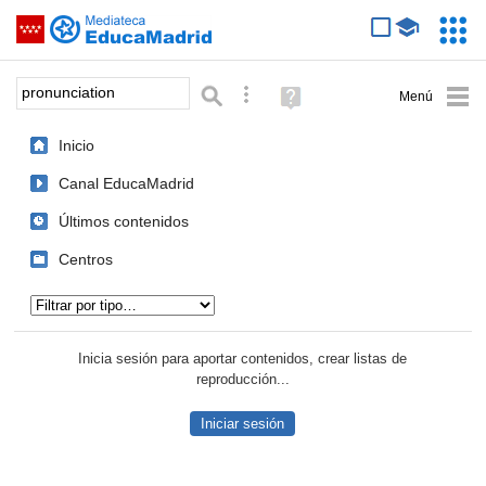
Mediateca de EducaMadrid
Saltar navegación
Servic
Educa
Palabra o frase:
Búsqueda avanzada
Ayuda
(en
ventana
Inicio
nueva)
Canal EducaMadrid
Últimos contenidos
Centros
Tipo de contenido:
Inicia sesión para aportar contenidos, crear listas de
reproducción...
Iniciar sesión