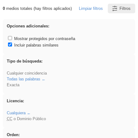
0
medios totales (hay filtros aplicados)
Limpiar filtros
Filtros
Resultados de: pronunciation
Opciones adicionales:
Mostrar protegidos por contraseña
Incluir palabras similares
Tipo de búsqueda:
Cualquier coincidencia
Todas las palabras
Exacta
Licencia:
Cualquiera
CC
o Dominio Público
Orden: