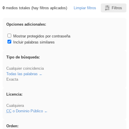
0
medios totales (hay filtros aplicados)
Limpiar filtros
Filtros
Resultados de: pronunciation
Opciones adicionales:
Mostrar protegidos por contraseña
Incluir palabras similares
Tipo de búsqueda:
Cualquier coincidencia
Todas las palabras
Exacta
Licencia:
Cualquiera
CC
o Dominio Público
Orden: