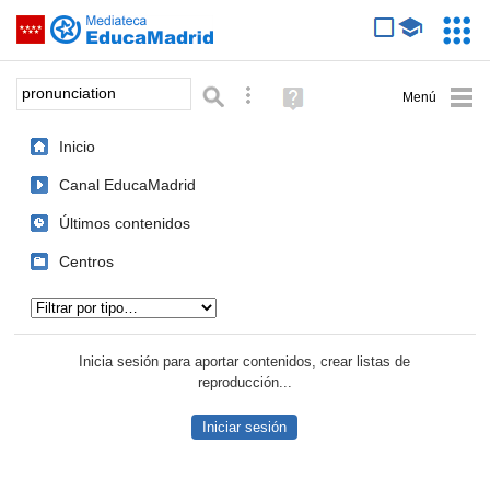
Mediateca de EducaMadrid
Saltar navegación
Servic
Educa
Palabra o frase:
Búsqueda avanzada
Ayuda
(en
ventana
Inicio
nueva)
Canal EducaMadrid
Últimos contenidos
Centros
Tipo de contenido:
Inicia sesión para aportar contenidos, crear listas de
reproducción...
Iniciar sesión