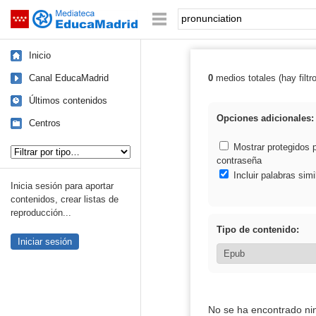
Mediateca de EducaMadrid
Saltar navegación
Palabra o frase:
Inicio
Canal EducaMadrid
0
medios totales (hay filtr
Resultados de: 
Últimos contenidos
Opciones adicionales:
Centros
Tipo de contenido:
Mostrar protegidos 
contraseña
Incluir palabras simi
Inicia sesión para aportar
contenidos, crear listas de
reproducción...
Tipo de contenido:
Iniciar sesión
No se ha encontrado ni