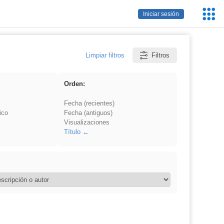
Servic
Iniciar sesión
Educa
Limpiar filtros
Filtros
Orden:
Fecha (recientes)
ico
Fecha (antiguos)
Visualizaciones
Título