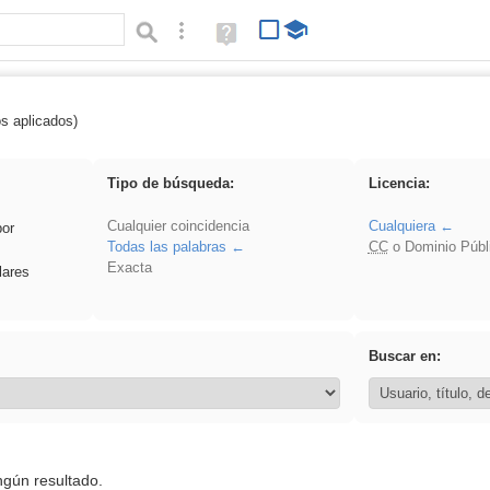
Búsqueda avanzada
Ayuda
(en
ventana
nueva)
os aplicados)
pronunciation
Tipo de búsqueda:
Licencia:
Cualquier coincidencia
Cualquiera
por
Todas las palabras
CC
o Dominio Públ
Exacta
lares
Buscar en:
ngún resultado.