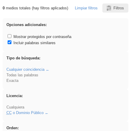
0
medios totales (hay filtros aplicados)
Limpiar filtros
Filtros
Resultados de: pronunciation
Opciones adicionales:
Mostrar protegidos por contraseña
Incluir palabras similares
Tipo de búsqueda:
Cualquier coincidencia
Todas las palabras
Exacta
Licencia:
Cualquiera
CC
o Dominio Público
Orden: