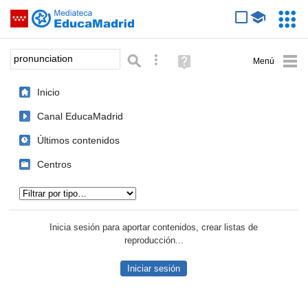
Mediateca de EducaMadrid
Saltar navegación
Servic
Educa
Palabra o frase:
Búsqueda avanzada
Ayuda
(en
ventana
Inicio
nueva)
Canal EducaMadrid
Últimos contenidos
Centros
Tipo de contenido:
Inicia sesión para aportar contenidos, crear listas de
reproducción...
Iniciar sesión