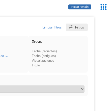
Servic
Iniciar sesión
Educa
Limpiar filtros
Filtros
Orden:
Fecha (recientes)
ico
Fecha (antiguos)
Visualizaciones
Título