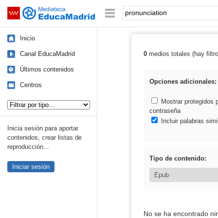
Mediateca de EducaMadrid
Saltar navegación
Palabra o frase:
Inicio
Canal EducaMadrid
0
medios totales (hay filtr
Resultados de: 
Últimos contenidos
Opciones adicionales:
Centros
Tipo de contenido:
Mostrar protegidos 
contraseña
Incluir palabras simi
Inicia sesión para aportar
contenidos, crear listas de
reproducción...
Tipo de contenido:
Iniciar sesión
No se ha encontrado ni