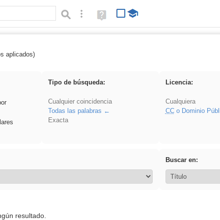
Búsqueda avanzada
Ayuda
(en
ventana
nueva)
os aplicados)
pronunciation
Tipo de búsqueda:
Licencia:
Cualquier coincidencia
Cualquiera
por
Todas las palabras
CC
o Dominio Públ
Exacta
lares
Buscar en:
ngún resultado.