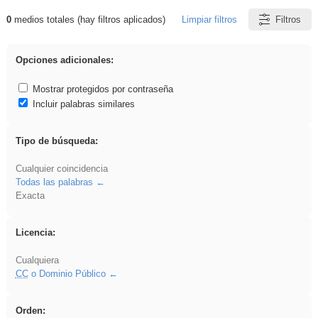
0
medios totales (hay filtros aplicados)
Limpiar filtros
Filtros
Resultados de: pronunciation
Opciones adicionales:
Mostrar protegidos por contraseña
Incluir palabras similares
Tipo de búsqueda:
Cualquier coincidencia
Todas las palabras
Exacta
Licencia:
Cualquiera
CC
o Dominio Público
Orden: