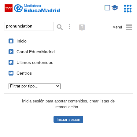
Mediateca de EducaMadrid
Saltar navegación
Servic
Educa
Palabra o frase:
Búsqueda avanzada
Ayuda
(en
ventana
Inicio
nueva)
Canal EducaMadrid
Últimos contenidos
Centros
Tipo de contenido:
Inicia sesión para aportar contenidos, crear listas de
reproducción...
Iniciar sesión