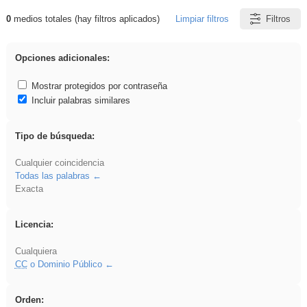
0
medios totales (hay filtros aplicados)
Limpiar filtros
Filtros
Resultados de: pronunciation
Opciones adicionales:
Mostrar protegidos por contraseña
Incluir palabras similares
Tipo de búsqueda:
Cualquier coincidencia
Todas las palabras
Exacta
Licencia:
Cualquiera
CC
o Dominio Público
Orden: