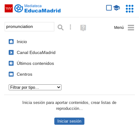
Mediateca de EducaMadrid
Saltar navegación
Servic
Educa
Palabra o frase:
Búsqueda avanzada
Ayuda
(en
ventana
Inicio
nueva)
Canal EducaMadrid
Últimos contenidos
Centros
Tipo de contenido:
Inicia sesión para aportar contenidos, crear listas de
reproducción...
Iniciar sesión