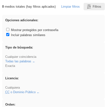
0
medios totales (hay filtros aplicados)
Limpiar filtros
Filtros
Resultados de: pronunciation
Opciones adicionales:
Mostrar protegidos por contraseña
Incluir palabras similares
Tipo de búsqueda:
Cualquier coincidencia
Todas las palabras
Exacta
Licencia:
Cualquiera
CC
o Dominio Público
Orden: