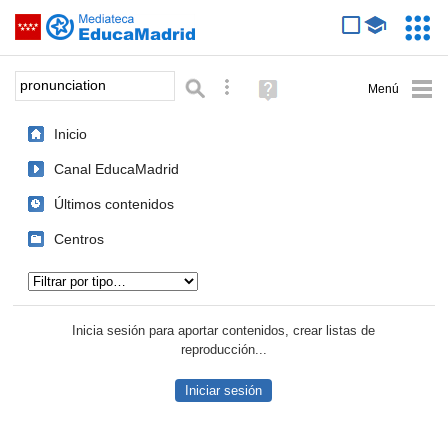
Mediateca de EducaMadrid
Saltar navegación
Servic
Educa
Palabra o frase:
Búsqueda avanzada
Ayuda
(en
ventana
Inicio
nueva)
Canal EducaMadrid
Últimos contenidos
Centros
Tipo de contenido:
Inicia sesión para aportar contenidos, crear listas de
reproducción...
Iniciar sesión