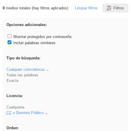
0
medios totales (hay filtros aplicados)
Limpiar filtros
Filtros
Resultados de: pronunciation
Opciones adicionales:
Mostrar protegidos por contraseña
Incluir palabras similares
Tipo de búsqueda:
Cualquier coincidencia
Todas las palabras
Exacta
Licencia:
Cualquiera
CC
o Dominio Público
Orden: