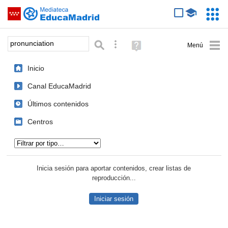
Mediateca de EducaMadrid
Saltar navegación
Servic
Educa
Palabra o frase:
Búsqueda avanzada
Ayuda
(en
ventana
Inicio
nueva)
Canal EducaMadrid
Últimos contenidos
Centros
Tipo de contenido:
Inicia sesión para aportar contenidos, crear listas de
reproducción...
Iniciar sesión