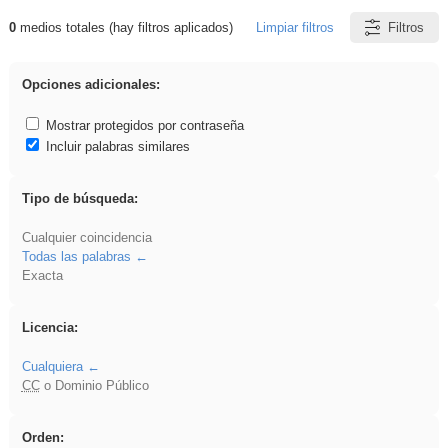
0
medios totales (hay filtros aplicados)
Limpiar filtros
Filtros
Resultados de: pronunciation
Opciones adicionales:
Mostrar protegidos por contraseña
Incluir palabras similares
Tipo de búsqueda:
Cualquier coincidencia
Todas las palabras
Exacta
Licencia:
Cualquiera
CC
o Dominio Público
Orden: