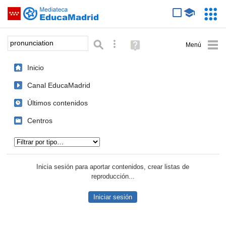
Mediateca de EducaMadrid
Saltar navegación
Servic
Educa
Palabra o frase:
Búsqueda avanzada
Ayuda
(en
ventana
Inicio
nueva)
Canal EducaMadrid
Últimos contenidos
Centros
Tipo de contenido:
Inicia sesión para aportar contenidos, crear listas de
reproducción...
Iniciar sesión