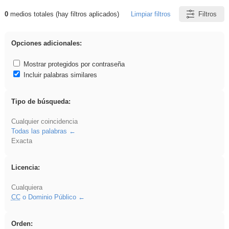
0
medios totales (hay filtros aplicados)
Limpiar filtros
Filtros
Resultados de: pronunciation
Opciones adicionales:
Mostrar protegidos por contraseña
Incluir palabras similares
Tipo de búsqueda:
Cualquier coincidencia
Todas las palabras
Exacta
Licencia:
Cualquiera
CC
o Dominio Público
Orden: