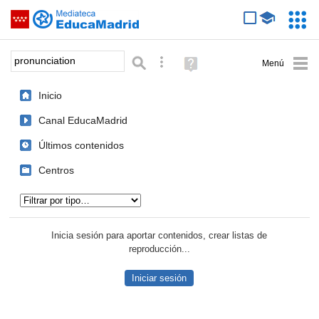
Mediateca de EducaMadrid
Saltar navegación
Servic
Educa
Palabra o frase:
Búsqueda avanzada
Ayuda
(en
ventana
Inicio
nueva)
Canal EducaMadrid
Últimos contenidos
Centros
Tipo de contenido:
Inicia sesión para aportar contenidos, crear listas de
reproducción...
Iniciar sesión