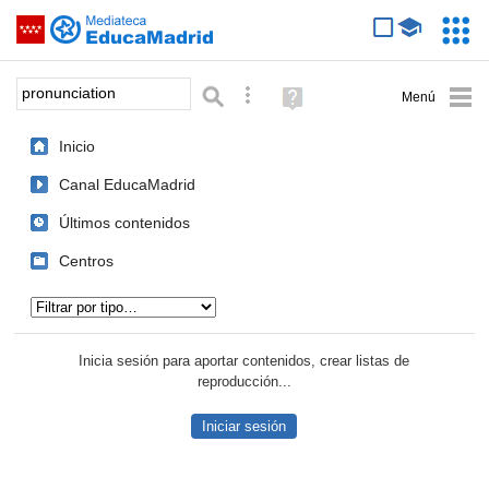
Mediateca de EducaMadrid
Saltar navegación
Servic
Educa
Palabra o frase:
Búsqueda avanzada
Ayuda
(en
ventana
Inicio
nueva)
Canal EducaMadrid
Últimos contenidos
Centros
Tipo de contenido:
Inicia sesión para aportar contenidos, crear listas de
reproducción...
Iniciar sesión