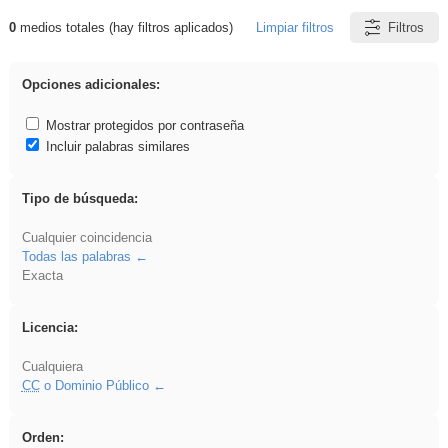
0
medios totales (hay filtros aplicados)
Limpiar filtros
Filtros
Resultados de: pronunciation
Opciones adicionales:
Mostrar protegidos por contraseña
Incluir palabras similares
Tipo de búsqueda:
Cualquier coincidencia
Todas las palabras
Exacta
Licencia:
Cualquiera
CC
o Dominio Público
Orden: