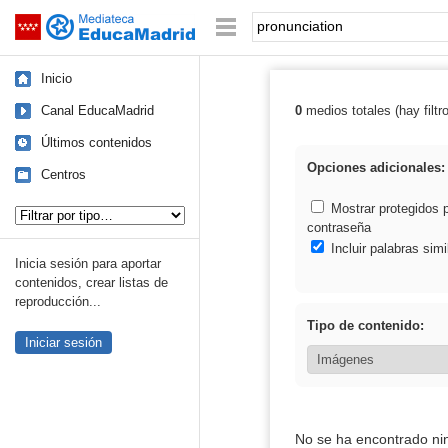
Mediateca de EducaMadrid
Saltar navegación
Palabra o frase:
Inicio
Canal EducaMadrid
0
medios totales (hay filtr
Resultados de: 
Últimos contenidos
Opciones adicionales:
Centros
Tipo de contenido:
Mostrar protegidos 
contraseña
Incluir palabras simi
Inicia sesión para aportar
contenidos, crear listas de
reproducción...
Tipo de contenido:
Iniciar sesión
No se ha encontrado ni