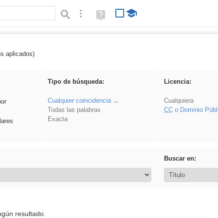
Búsqueda avanzada
Ayuda
(en
ventana
nueva)
os aplicados)
pronunciation
Tipo de búsqueda:
Licencia:
Cualquier coincidencia
Cualquiera
por
Todas las palabras
CC
o Dominio Públ
Exacta
lares
Buscar en:
ngún resultado.