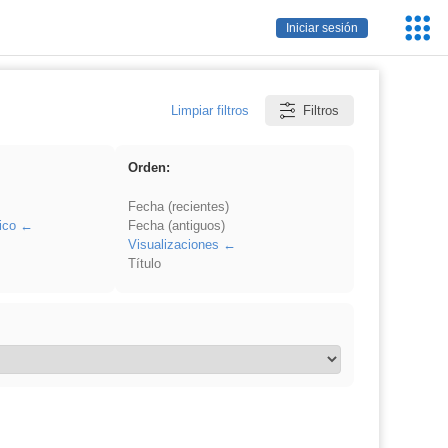
Servic
Iniciar sesión
Educa
Limpiar filtros
Filtros
Orden:
Fecha (recientes)
ico
Fecha (antiguos)
Visualizaciones
Título