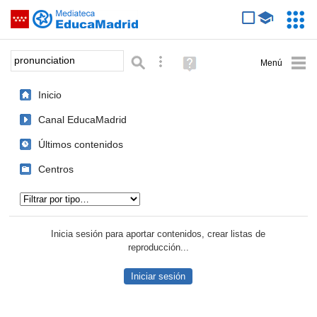
Mediateca de EducaMadrid
Saltar navegación
Servic
Educa
Palabra o frase:
Búsqueda avanzada
Ayuda
(en
ventana
Inicio
nueva)
Canal EducaMadrid
Últimos contenidos
Centros
Tipo de contenido:
Inicia sesión para aportar contenidos, crear listas de
reproducción...
Iniciar sesión