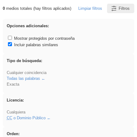
0
medios totales (hay filtros aplicados)
Limpiar filtros
Filtros
Resultados de: pronunciation
Opciones adicionales:
Mostrar protegidos por contraseña
Incluir palabras similares
Tipo de búsqueda:
Cualquier coincidencia
Todas las palabras
Exacta
Licencia:
Cualquiera
CC
o Dominio Público
Orden: