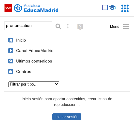
Mediateca de EducaMadrid
Saltar navegación
Servic
Educa
Palabra o frase:
Búsqueda avanzada
Ayuda
(en
ventana
Inicio
nueva)
Canal EducaMadrid
Últimos contenidos
Centros
Tipo de contenido:
Inicia sesión para aportar contenidos, crear listas de
reproducción...
Iniciar sesión