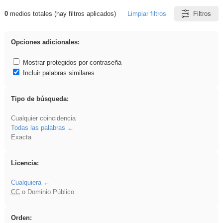
0
medios totales (hay filtros aplicados)
Limpiar filtros
Filtros
Resultados de: pronunciation
Opciones adicionales:
Mostrar protegidos por contraseña
Incluir palabras similares
Tipo de búsqueda:
Cualquier coincidencia
Todas las palabras
Exacta
Licencia:
Cualquiera
CC
o Dominio Público
Orden: