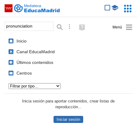
Mediateca de EducaMadrid
Saltar navegación
Servic
Educa
Palabra o frase:
Búsqueda avanzada
Ayuda
(en
ventana
Inicio
nueva)
Canal EducaMadrid
Últimos contenidos
Centros
Tipo de contenido:
Inicia sesión para aportar contenidos, crear listas de
reproducción...
Iniciar sesión