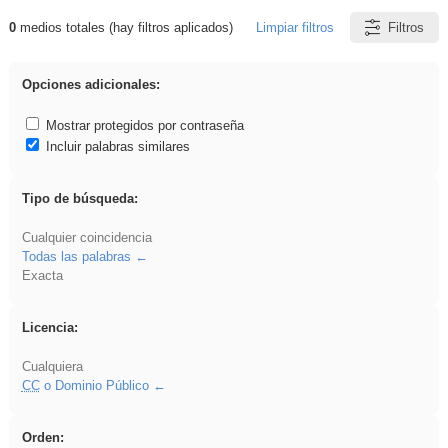
0
medios totales (hay filtros aplicados)
Limpiar filtros
Filtros
Resultados de: pronunciation
Opciones adicionales:
Mostrar protegidos por contraseña
Incluir palabras similares
Tipo de búsqueda:
Cualquier coincidencia
Todas las palabras
Exacta
Licencia:
Cualquiera
CC
o Dominio Público
Orden: