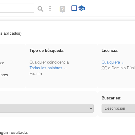
Búsqueda avanzada
Ayuda
(en
ventana
nueva)
os aplicados)
pronunciation
Tipo de búsqueda:
Licencia:
Cualquier coincidencia
Cualquiera
por
Todas las palabras
CC
o Dominio Públ
Exacta
lares
Buscar en:
ngún resultado.