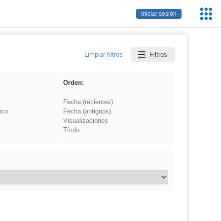
Servic
Iniciar sesión
Educa
Limpiar filtros
Filtros
Orden:
Fecha (recientes)
ico
Fecha (antiguos)
Visualizaciones
Título