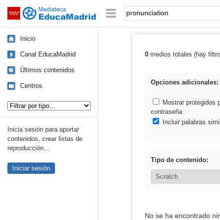
Mediateca de EducaMadrid
Saltar navegación
Palabra o frase:
Inicio
Canal EducaMadrid
0
medios totales (hay filtr
Resultados de: 
Últimos contenidos
Opciones adicionales:
Centros
Tipo de contenido:
Mostrar protegidos 
contraseña
Incluir palabras simi
Inicia sesión para aportar
contenidos, crear listas de
reproducción...
Tipo de contenido:
Iniciar sesión
No se ha encontrado ni