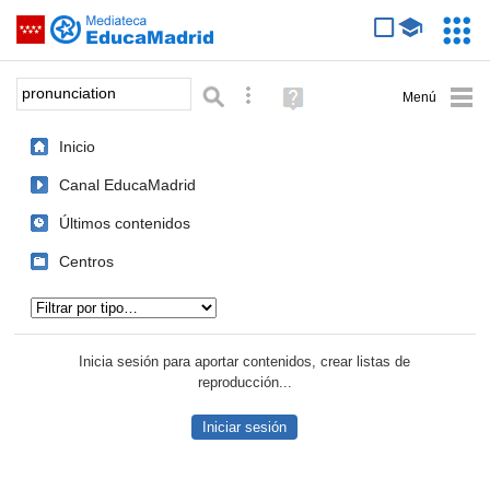
Mediateca de EducaMadrid
Saltar navegación
Servic
Educa
Palabra o frase:
Búsqueda avanzada
Ayuda
(en
ventana
Inicio
nueva)
Canal EducaMadrid
Últimos contenidos
Centros
Tipo de contenido:
Inicia sesión para aportar contenidos, crear listas de
reproducción...
Iniciar sesión