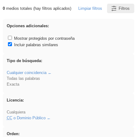
0
medios totales (hay filtros aplicados)
Limpiar filtros
Filtros
Resultados de: pronunciation
Opciones adicionales:
Mostrar protegidos por contraseña
Incluir palabras similares
Tipo de búsqueda:
Cualquier coincidencia
Todas las palabras
Exacta
Licencia:
Cualquiera
CC
o Dominio Público
Orden: