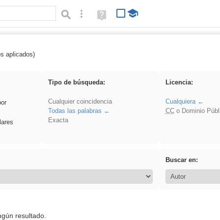
Búsqueda avanzada
Ayuda
(en
ventana
nueva)
os aplicados)
rango de una matriz
Tipo de búsqueda:
Licencia:
Cualquier coincidencia
Cualquiera
por
Todas las palabras
CC
o Dominio Públ
Exacta
lares
Buscar en:
ngún resultado.