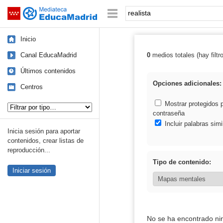
Mediateca de EducaMadrid
Saltar navegación
Palabra o frase:
Inicio
Canal EducaMadrid
0
medios totales (hay filtr
Resultados de: 
Últimos contenidos
Opciones adicionales:
Centros
Tipo de contenido:
Mostrar protegidos 
contraseña
Incluir palabras simi
Inicia sesión para aportar
contenidos, crear listas de
reproducción...
Tipo de contenido:
Iniciar sesión
No se ha encontrado ni