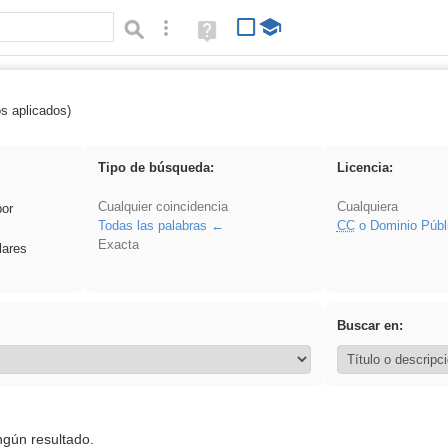
Búsqueda avanzada
Ayuda
(en
ventana
nueva)
os aplicados)
realista
Tipo de búsqueda:
Licencia:
Cualquier coincidencia
Cualquiera
por
Todas las palabras
CC
o Dominio Públ
Exacta
lares
Buscar en:
ngún resultado.