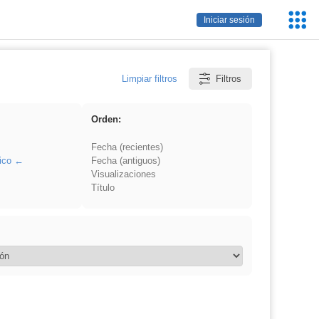
Servic
Iniciar sesión
Educa
Limpiar filtros
Filtros
Orden:
Fecha (recientes)
ico
Fecha (antiguos)
Visualizaciones
Título