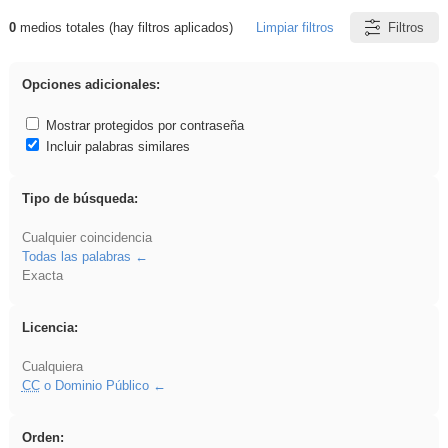
0
medios totales (hay filtros aplicados)
Limpiar filtros
Filtros
Resultados de: realista
Opciones adicionales:
Mostrar protegidos por contraseña
Incluir palabras similares
Tipo de búsqueda:
Cualquier coincidencia
Todas las palabras
Exacta
Licencia:
Cualquiera
CC
o Dominio Público
Orden: