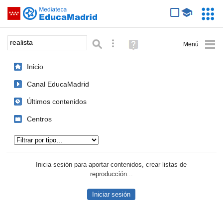
Mediateca de EducaMadrid
Saltar navegación
Servic
Educa
Palabra o frase:
Búsqueda avanzada
Ayuda
(en
ventana
Inicio
nueva)
Canal EducaMadrid
Últimos contenidos
Centros
Tipo de contenido:
Inicia sesión para aportar contenidos, crear listas de
reproducción...
Iniciar sesión