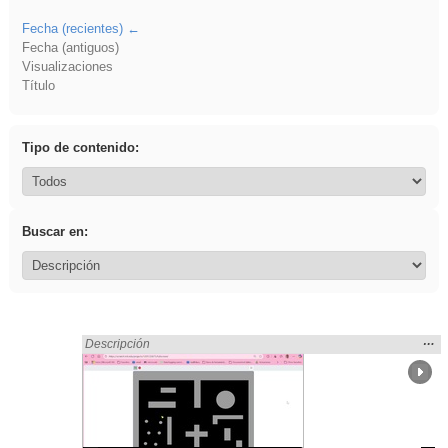
Fecha (recientes)
Fecha (antiguos)
Visualizaciones
Título
Tipo de contenido:
Buscar en:
Mos
…
Encontrado «realista» en:
Descripción
la
ubic
de l
bús