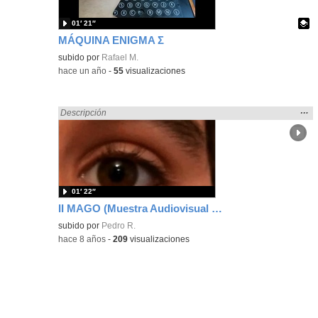
01′ 21″
MÁQUINA ENIGMA Σ
Contenido educativo.
subido por
Rafael M.
-
hace un año
-
55
visualizaciones
Mos
…
Encontrado «realista» en:
Descripción
la
ubic
de l
bús
01′ 22″
II MAGO (Muestra Audiovisual del Gasset y Ortega)
subido por
Pedro R.
-
hace 8 años
-
209
visualizaciones