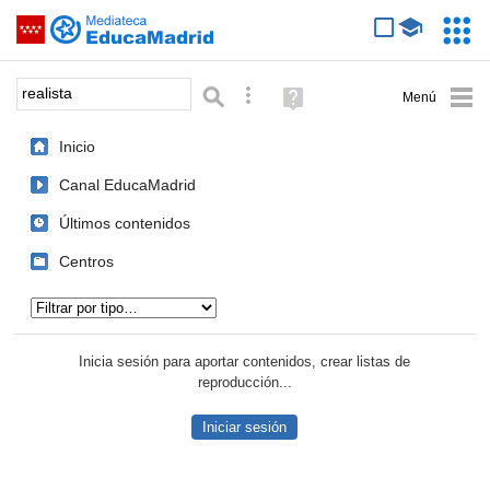
Mediateca de EducaMadrid
Saltar navegación
Servic
Educa
Palabra o frase:
Búsqueda avanzada
Ayuda
(en
ventana
Inicio
nueva)
Canal EducaMadrid
Últimos contenidos
Centros
Tipo de contenido:
Inicia sesión para aportar contenidos, crear listas de
reproducción...
Iniciar sesión