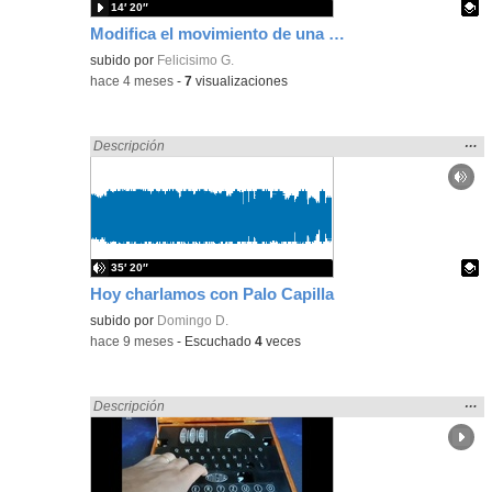
14′ 20″
Modifica el movimiento de una nave programando con Scratch, utilizando el seno y el coseno para que sea muy realista
Contenido educativo.
subido por
Felicisimo G.
-
hace 4 meses
-
7
visualizaciones
Mos
…
Encontrado «realista» en:
Descripción
la
ubic
de l
bús
35′ 20″
Hoy charlamos con Palo Capilla
Contenido educativo.
subido por
Domingo D.
-
hace 9 meses
-
Escuchado
4
veces
Mos
…
Encontrado «realista» en:
Descripción
la
ubic
de l
bús