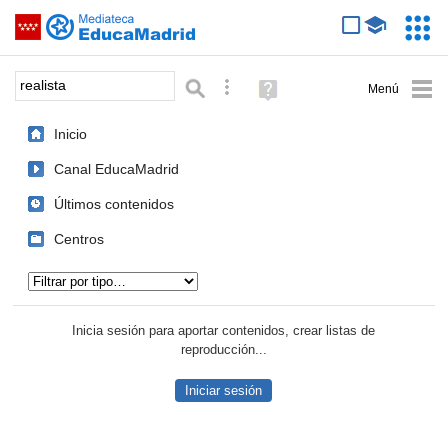
Mediateca de EducaMadrid
Saltar navegación
Servic
Educa
Palabra o frase:
Búsqueda avanzada
Ayuda
(en
ventana
Inicio
nueva)
Canal EducaMadrid
Últimos contenidos
Centros
Tipo de contenido:
Inicia sesión para aportar contenidos, crear listas de
reproducción...
Iniciar sesión