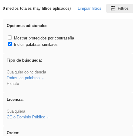
0
medios totales (hay filtros aplicados)
Limpiar filtros
Filtros
Resultados de: realista
Opciones adicionales:
Mostrar protegidos por contraseña
Incluir palabras similares
Tipo de búsqueda:
Cualquier coincidencia
Todas las palabras
Exacta
Licencia:
Cualquiera
CC
o Dominio Público
Orden: