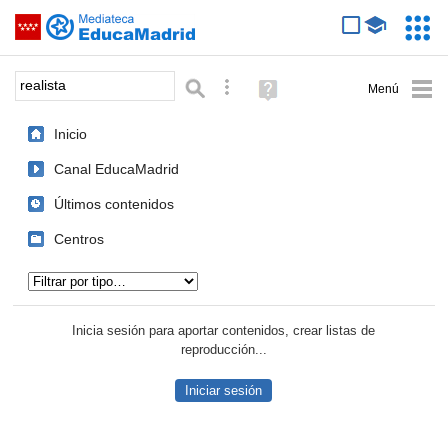
Mediateca de EducaMadrid
Saltar navegación
Servic
Educa
Palabra o frase:
Búsqueda avanzada
Ayuda
(en
ventana
Inicio
nueva)
Canal EducaMadrid
Últimos contenidos
Centros
Tipo de contenido:
Inicia sesión para aportar contenidos, crear listas de
reproducción...
Iniciar sesión