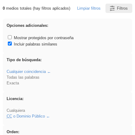
0
medios totales (hay filtros aplicados)
Limpiar filtros
Filtros
Resultados de: realista
Opciones adicionales:
Mostrar protegidos por contraseña
Incluir palabras similares
Tipo de búsqueda:
Cualquier coincidencia
Todas las palabras
Exacta
Licencia:
Cualquiera
CC
o Dominio Público
Orden: