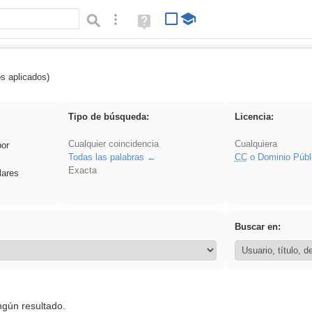
Búsqueda avanzada
Ayuda
(en
ventana
nueva)
os aplicados)
realista
Tipo de búsqueda:
Licencia:
Cualquier coincidencia
Cualquiera
por
Todas las palabras
CC
o Dominio Públ
Exacta
lares
Buscar en:
ngún resultado.