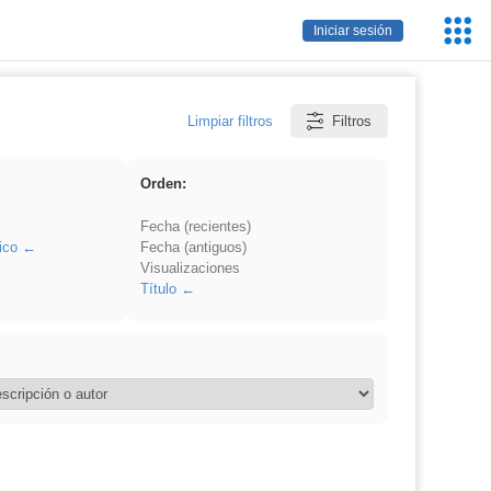
Servic
Iniciar sesión
Educa
Limpiar filtros
Filtros
Orden:
Fecha (recientes)
ico
Fecha (antiguos)
Visualizaciones
Título