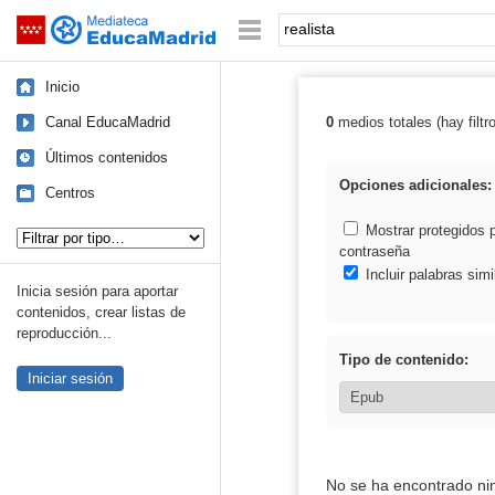
Mediateca de EducaMadrid
Saltar navegación
Palabra o frase:
Inicio
Canal EducaMadrid
0
medios totales (hay filtr
Resultados de: 
Últimos contenidos
Opciones adicionales:
Centros
Tipo de contenido:
Mostrar protegidos 
contraseña
Incluir palabras simi
Inicia sesión para aportar
contenidos, crear listas de
reproducción...
Tipo de contenido:
Iniciar sesión
No se ha encontrado ni