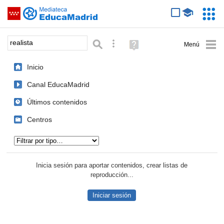
Mediateca de EducaMadrid
Saltar navegación
Servic
Educa
Palabra o frase:
Búsqueda avanzada
Ayuda
(en
ventana
Inicio
nueva)
Canal EducaMadrid
Últimos contenidos
Centros
Tipo de contenido:
Inicia sesión para aportar contenidos, crear listas de
reproducción...
Iniciar sesión