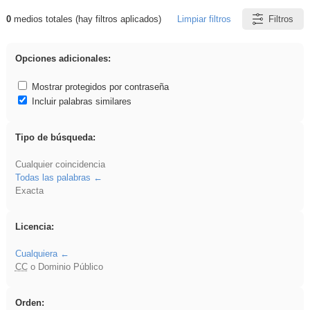
0
medios totales (hay filtros aplicados)
Limpiar filtros
Filtros
Resultados de: realista
Opciones adicionales:
Mostrar protegidos por contraseña
Incluir palabras similares
Tipo de búsqueda:
Cualquier coincidencia
Todas las palabras
Exacta
Licencia:
Cualquiera
CC
o Dominio Público
Orden: