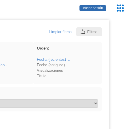
Servic
Iniciar sesión
Educa
Limpiar filtros
Filtros
Orden:
Fecha (recientes)
ico
Fecha (antiguos)
Visualizaciones
Título