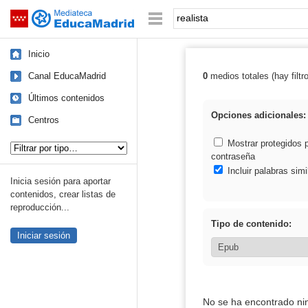
Mediateca de EducaMadrid
Saltar navegación
Palabra o frase:
Inicio
Canal EducaMadrid
0
medios totales (hay filtr
Resultados de: 
Últimos contenidos
Opciones adicionales:
Centros
Tipo de contenido:
Mostrar protegidos 
contraseña
Incluir palabras simi
Inicia sesión para aportar
contenidos, crear listas de
reproducción...
Tipo de contenido:
Iniciar sesión
No se ha encontrado ni