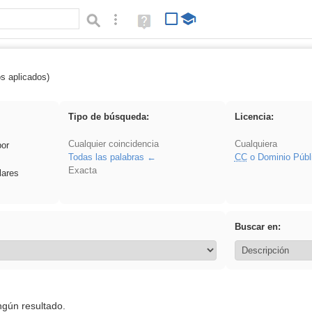
Búsqueda avanzada
Ayuda
(en
ventana
nueva)
os aplicados)
realista
Tipo de búsqueda:
Licencia:
Cualquier coincidencia
Cualquiera
por
Todas las palabras
CC
o Dominio Públ
Exacta
lares
Buscar en:
ngún resultado.