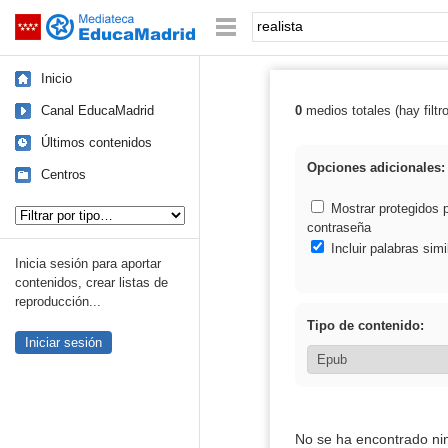
Mediateca de EducaMadrid
Saltar navegación
Palabra o frase:
Inicio
Canal EducaMadrid
0
medios totales (hay filtr
Resultados de: 
Últimos contenidos
Opciones adicionales:
Centros
Tipo de contenido:
Mostrar protegidos 
contraseña
Incluir palabras simi
Inicia sesión para aportar
contenidos, crear listas de
reproducción...
Tipo de contenido:
Iniciar sesión
No se ha encontrado ni