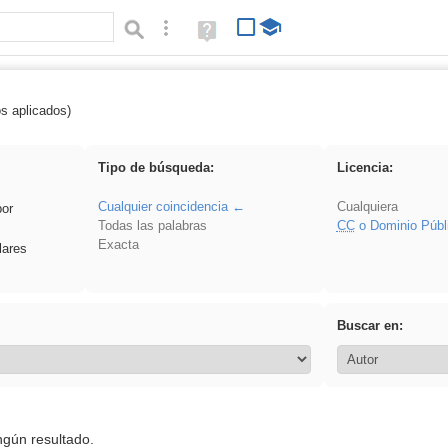
Búsqueda avanzada
Ayuda
(en
ventana
nueva)
os aplicados)
realista
Tipo de búsqueda:
Licencia:
Cualquier coincidencia
Cualquiera
por
Todas las palabras
CC
o Dominio Públ
Exacta
lares
Buscar en:
ngún resultado.