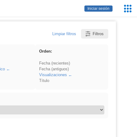
Servic
Iniciar sesión
Educa
Limpiar filtros
Filtros
Orden:
Fecha (recientes)
ico
Fecha (antiguos)
Visualizaciones
Título