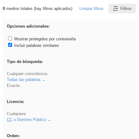
0
medios totales (hay filtros aplicados)
Limpiar filtros
Filtros
Resultados de: realista
Opciones adicionales:
Mostrar protegidos por contraseña
Incluir palabras similares
Tipo de búsqueda:
Cualquier coincidencia
Todas las palabras
Exacta
Licencia:
Cualquiera
CC
o Dominio Público
Orden: