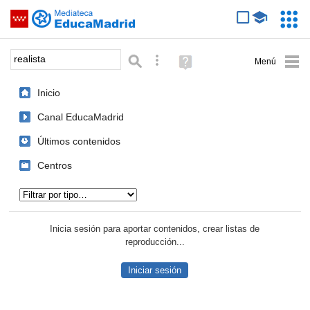
Mediateca de EducaMadrid
Saltar navegación
Servic
Educa
Palabra o frase:
Búsqueda avanzada
Ayuda
(en
ventana
Inicio
nueva)
Canal EducaMadrid
Últimos contenidos
Centros
Tipo de contenido:
Inicia sesión para aportar contenidos, crear listas de
reproducción...
Iniciar sesión