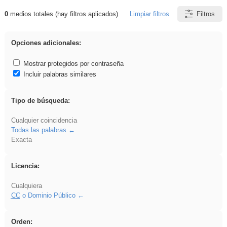
0
medios totales (hay filtros aplicados)
Limpiar filtros
Filtros
Resultados de: realista
Opciones adicionales:
Mostrar protegidos por contraseña
Incluir palabras similares
Tipo de búsqueda:
Cualquier coincidencia
Todas las palabras
Exacta
Licencia:
Cualquiera
CC
o Dominio Público
Orden: