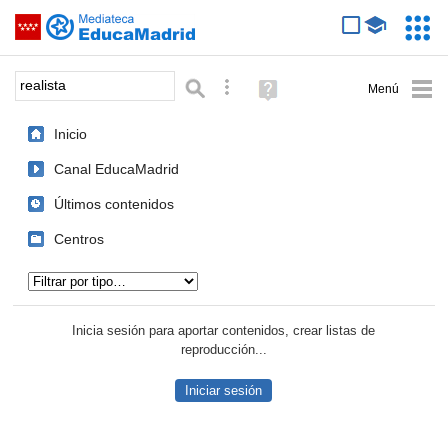
Mediateca de EducaMadrid
Saltar navegación
Servic
Educa
Palabra o frase:
Búsqueda avanzada
Ayuda
(en
ventana
Inicio
nueva)
Canal EducaMadrid
Últimos contenidos
Centros
Tipo de contenido:
Inicia sesión para aportar contenidos, crear listas de
reproducción...
Iniciar sesión