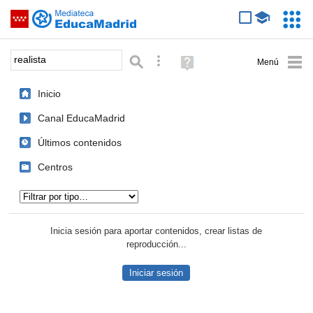
Mediateca de EducaMadrid
Saltar navegación
Servic
Educa
Palabra o frase:
Búsqueda avanzada
Ayuda
(en
ventana
Inicio
nueva)
Canal EducaMadrid
Últimos contenidos
Centros
Tipo de contenido:
Inicia sesión para aportar contenidos, crear listas de
reproducción...
Iniciar sesión