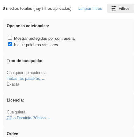
0
medios totales (hay filtros aplicados)
Limpiar filtros
Filtros
Resultados de: realista
Opciones adicionales:
Mostrar protegidos por contraseña
Incluir palabras similares
Tipo de búsqueda:
Cualquier coincidencia
Todas las palabras
Exacta
Licencia:
Cualquiera
CC
o Dominio Público
Orden: