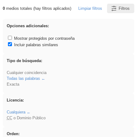
0
medios totales (hay filtros aplicados)
Limpiar filtros
Filtros
Resultados de: realista
Opciones adicionales:
Mostrar protegidos por contraseña
Incluir palabras similares
Tipo de búsqueda:
Cualquier coincidencia
Todas las palabras
Exacta
Licencia:
Cualquiera
CC
o Dominio Público
Orden: