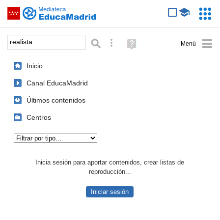
Mediateca de EducaMadrid
Saltar navegación
Servic
Educa
Palabra o frase:
Búsqueda avanzada
Ayuda
(en
ventana
Inicio
nueva)
Canal EducaMadrid
Últimos contenidos
Centros
Tipo de contenido:
Inicia sesión para aportar contenidos, crear listas de
reproducción...
Iniciar sesión