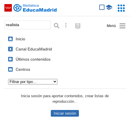
Mediateca de EducaMadrid
Saltar navegación
Servic
Educa
Palabra o frase:
Búsqueda avanzada
Ayuda
(en
ventana
Inicio
nueva)
Canal EducaMadrid
Últimos contenidos
Centros
Tipo de contenido:
Inicia sesión para aportar contenidos, crear listas de
reproducción...
Iniciar sesión