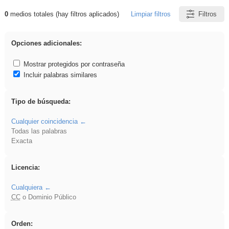
0
medios totales (hay filtros aplicados)
Limpiar filtros
Filtros
Resultados de: realista
Opciones adicionales:
Mostrar protegidos por contraseña
Incluir palabras similares
Tipo de búsqueda:
Cualquier coincidencia
Todas las palabras
Exacta
Licencia:
Cualquiera
CC
o Dominio Público
Orden: