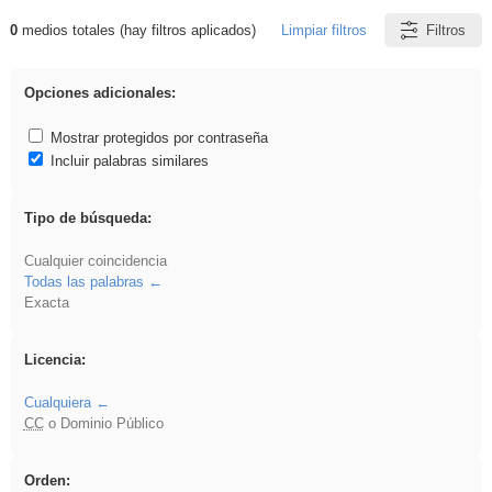
0
medios totales (hay filtros aplicados)
Limpiar filtros
Filtros
Resultados de: realista
Opciones adicionales:
Mostrar protegidos por contraseña
Incluir palabras similares
Tipo de búsqueda:
Cualquier coincidencia
Todas las palabras
Exacta
Licencia:
Cualquiera
CC
o Dominio Público
Orden: