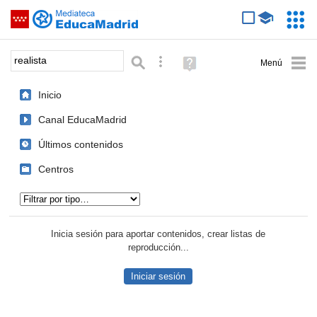
Mediateca de EducaMadrid
Saltar navegación
Servic
Educa
Palabra o frase:
Búsqueda avanzada
Ayuda
(en
ventana
Inicio
nueva)
Canal EducaMadrid
Últimos contenidos
Centros
Tipo de contenido:
Inicia sesión para aportar contenidos, crear listas de
reproducción...
Iniciar sesión