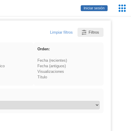
Servic
Iniciar sesión
Educa
Limpiar filtros
Filtros
Orden:
Fecha (recientes)
ico
Fecha (antiguos)
Visualizaciones
Título