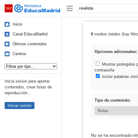
Mediateca de EducaMadrid
Saltar navegación
Palabra o frase:
Inicio
Canal EducaMadrid
0
medios totales (hay filtr
Resultados de: 
Últimos contenidos
Opciones adicionales:
Centros
Tipo de contenido:
Mostrar protegidos 
contraseña
Incluir palabras simi
Inicia sesión para aportar
contenidos, crear listas de
reproducción...
Tipo de contenido:
Iniciar sesión
No se ha encontrado ni