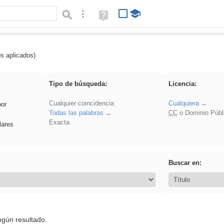
Búsqueda avanzada
Ayuda
(en
ventana
nueva)
os aplicados)
realista
Tipo de búsqueda:
Licencia:
Cualquier coincidencia
Cualquiera
por
Todas las palabras
CC
o Dominio Públ
Exacta
lares
Buscar en:
ngún resultado.