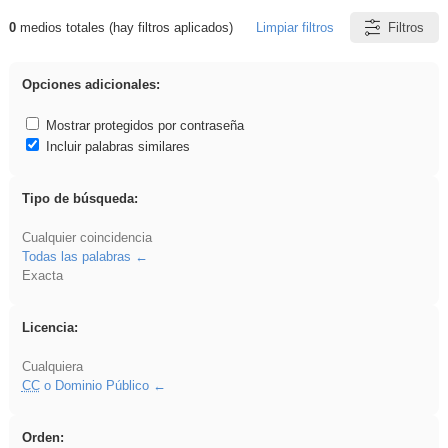
0
medios totales (hay filtros aplicados)
Limpiar filtros
Filtros
Resultados de: realista
Opciones adicionales:
Mostrar protegidos por contraseña
Incluir palabras similares
Tipo de búsqueda:
Cualquier coincidencia
Todas las palabras
Exacta
Licencia:
Cualquiera
CC
o Dominio Público
Orden: