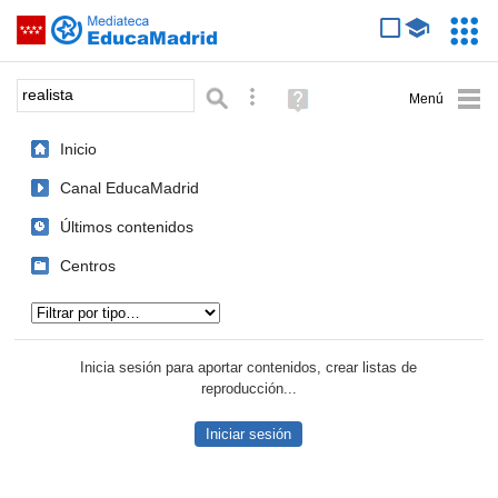
Mediateca de EducaMadrid
Saltar navegación
Servic
Educa
Palabra o frase:
Búsqueda avanzada
Ayuda
(en
ventana
Inicio
nueva)
Canal EducaMadrid
Últimos contenidos
Centros
Tipo de contenido:
Inicia sesión para aportar contenidos, crear listas de
reproducción...
Iniciar sesión