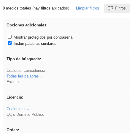
0
medios totales (hay filtros aplicados)
Limpiar filtros
Filtros
Resultados de: realista
Opciones adicionales:
Mostrar protegidos por contraseña
Incluir palabras similares
Tipo de búsqueda:
Cualquier coincidencia
Todas las palabras
Exacta
Licencia:
Cualquiera
CC
o Dominio Público
Orden: