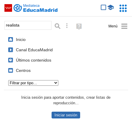
Mediateca de EducaMadrid
Saltar navegación
Servic
Educa
Palabra o frase:
Búsqueda avanzada
Ayuda
(en
ventana
Inicio
nueva)
Canal EducaMadrid
Últimos contenidos
Centros
Tipo de contenido:
Inicia sesión para aportar contenidos, crear listas de
reproducción...
Iniciar sesión