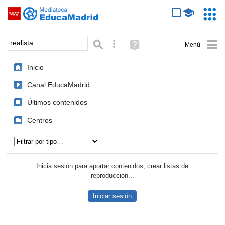
Mediateca de EducaMadrid
Saltar navegación
Servic
Educa
Palabra o frase:
Búsqueda avanzada
Ayuda
(en
ventana
Inicio
nueva)
Canal EducaMadrid
Últimos contenidos
Centros
Tipo de contenido:
Inicia sesión para aportar contenidos, crear listas de
reproducción...
Iniciar sesión