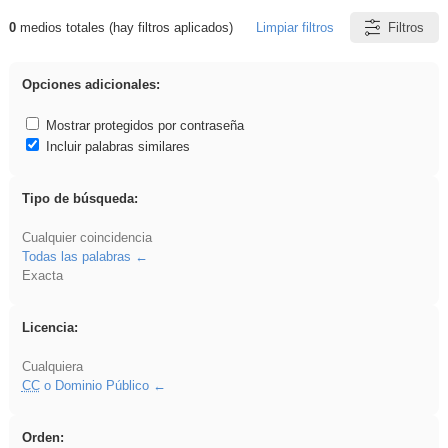
0
medios totales (hay filtros aplicados)
Limpiar filtros
Filtros
Resultados de: realista
Opciones adicionales:
Mostrar protegidos por contraseña
Incluir palabras similares
Tipo de búsqueda:
Cualquier coincidencia
Todas las palabras
Exacta
Licencia:
Cualquiera
CC
o Dominio Público
Orden: