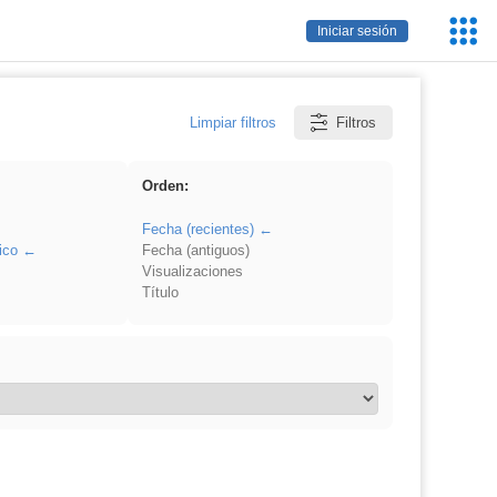
Servic
Iniciar sesión
Educa
Limpiar filtros
Filtros
Orden:
Fecha (recientes)
ico
Fecha (antiguos)
Visualizaciones
Título