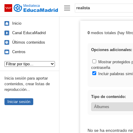
Mediateca de EducaMadrid
Saltar navegación
Palabra o frase:
Inicio
Canal EducaMadrid
0
medios totales (hay filtr
Resultados de: 
Últimos contenidos
Opciones adicionales:
Centros
Tipo de contenido:
Mostrar protegidos 
contraseña
Incluir palabras simi
Inicia sesión para aportar
contenidos, crear listas de
reproducción...
Tipo de contenido:
Iniciar sesión
No se ha encontrado ni