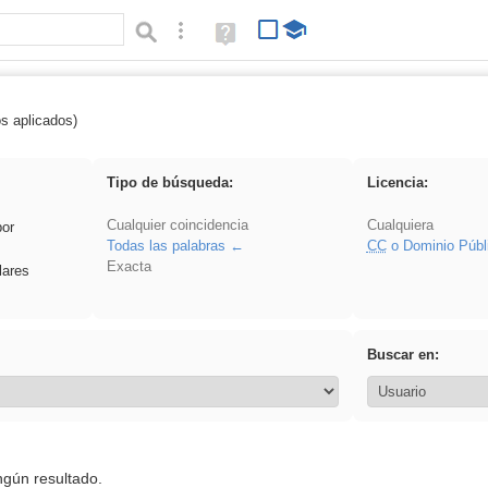
Búsqueda avanzada
Ayuda
(en
ventana
nueva)
os aplicados)
realista
Tipo de búsqueda:
Licencia:
Cualquier coincidencia
Cualquiera
por
Todas las palabras
CC
o Dominio Públ
Exacta
lares
Buscar en:
ngún resultado.