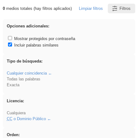
0
medios totales (hay filtros aplicados)
Limpiar filtros
Filtros
Resultados de: realista
Opciones adicionales:
Mostrar protegidos por contraseña
Incluir palabras similares
Tipo de búsqueda:
Cualquier coincidencia
Todas las palabras
Exacta
Licencia:
Cualquiera
CC
o Dominio Público
Orden: