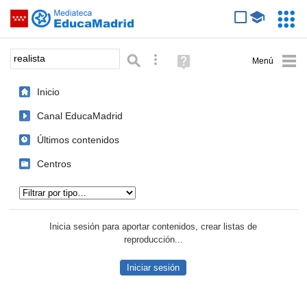
Mediateca de EducaMadrid
Saltar navegación
Servic
Educa
Palabra o frase:
Búsqueda avanzada
Ayuda
(en
ventana
Inicio
nueva)
Canal EducaMadrid
Últimos contenidos
Centros
Tipo de contenido:
Inicia sesión para aportar contenidos, crear listas de
reproducción...
Iniciar sesión